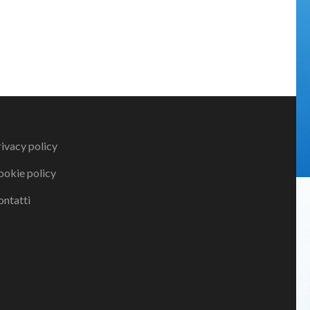
ivacy policy
ookie policy
ontatti