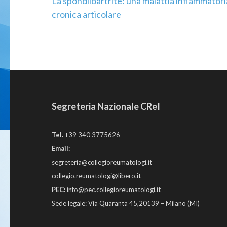
La spondiloartrite: una malattia infiammatori
Navigazione
cronica articolare
articoli
Segreteria Nazionale CReI
Tel.
+39 340 3775626
Email:
segreteria@collegioreumatologi.it
collegio.reumatologi@libero.it
PEC:
info@pec.collegioreumatologi.it
Sede legale: Via Quaranta 45,20139 – Milano (MI)