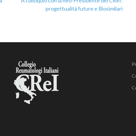
a
A colloquio con la neo-Presidente del CReI:
progettualità future e Biosimilari
Pr
C
C