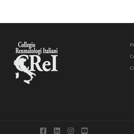
Pr
C
C