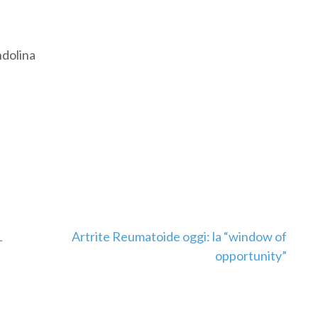
ndolina
L
Artrite Reumatoide oggi: la “window of
opportunity”