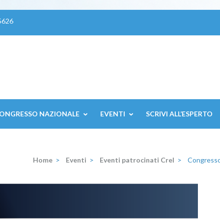
5626
ONGRESSO NAZIONALE
EVENTI
SCRIVI ALL’ESPERTO
Home
>
Eventi
>
Eventi patrocinati CreI
>
Congresso